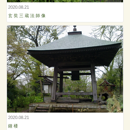
2020.08.21
第
２
玄 奘 三 蔵 法 師 像
０
回
文
化
祭
が
開
催
さ
れ
ま
し
た。
萬
2020.08.21
蔵
鐘 楼
院