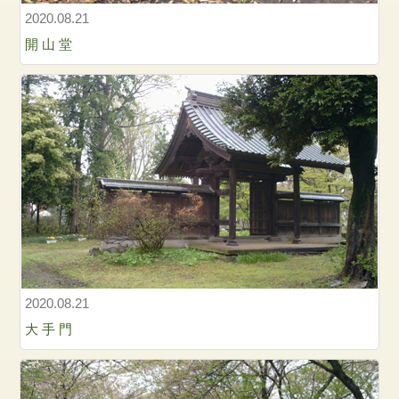
2020.08.21
開 山 堂
2020.08.21
大 手 門