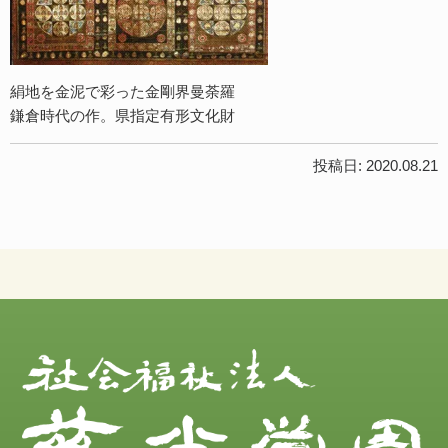
開
ア
ク
絹地を金泥で彩った金剛界曼荼羅
セ
鎌倉時代の作。県指定有形文化財
ス
最
投稿日: 2020.08.21
新
情
報
–
一
般
最
新
情
報
–