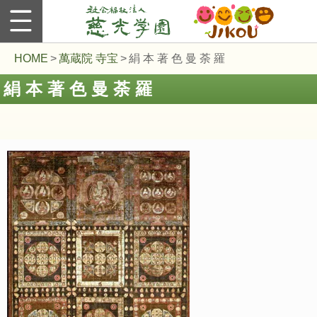
総
合
案
HOME
>
萬蔵院 寺宝
>
絹 本 著 色 曼 荼 羅
内
絹 本 著 色 曼 荼 羅
慈
光
学
園
と
は
事
業
紹
介
情
報
公